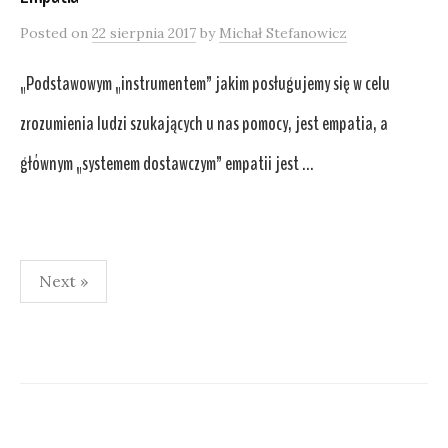
Posted
on
22 sierpnia 2017
by
Michał Stefanowicz
„Podstawowym „instrumentem” jakim posługujemy się w celu
zrozumienia ludzi szukających u nas pomocy, jest empatia, a
głównym „systemem dostawczym” empatii jest ...
Nawigacja
Next »
po
wpisach