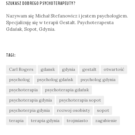
SZUKASZ DOBREGO PSYCHOTERAPEUTY?
Nazywam się Michał Stefanowicz i jestem psychologiem.
Specjalizuję się w terapii Gestalt. Psychoterapeuta
Gdańsk, Sopot, Gdynia.
TAGI:
Carl Rogers
gdansk
gdynia
gestalt
otwartość
psycholog
psycholog gdańsk
psycholog gdynia
psychoterapia
psychoterapia gdańsk
psychoterapia gdynia
psychoterapia sopot
psychoterpia gdynia
rozwoj osobisty
sopot
terapia
terapia gdynia
trojmiasto
zagubienie